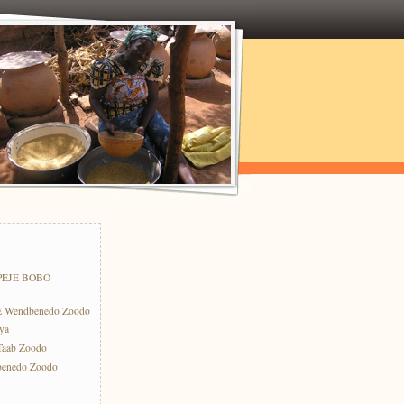
PEJE BOBO
E Wendbenedo Zoodo
ya
-Taab Zoodo
benedo Zoodo