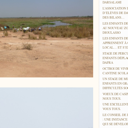
DARSALAMI
L’ASSOCIATION 
D’ÉLÈVES DE D
DES BILANS…
LES ENFANTS DE
AU NOUVEAU ZO
DIOULASSO
LES ENFANTS D
APPRENNENT À
LOCAL… ET S’EN
STAGE DE PERC
ENFANTS DÉPLA
DAFRA
OCTROI DE VIV
CANTINE SCOLA
UN STAGE DE M
ENFANTS EN GR
DIFFICULTÉS SO
VOEUX DE CASI
NOUS TOUS.
UNE EXCELLENT
VOUS TOUS.
LE CONSEIL DE 
: UNE INSTANC
QUI SE DÉVELO