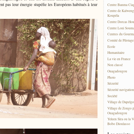
nt pas leur énergie stupéfie les Européens habitués à leur
Centre Banma Cia
Centre de Kalweng
Koupéla
Centre Dorcas Ho
Centre Loni Soum
Centres du Gourma
Comité de Pilotag
Ecole
Humanitaire
La vie en France
Non classé
Ouagadougou
Photo
Sécurité
Sécurité navigation
Société
Village de Dapelgo
Village de Zongo p
Ouagadougou
Yeleen Sira ou la V
Bobo Dioulasso