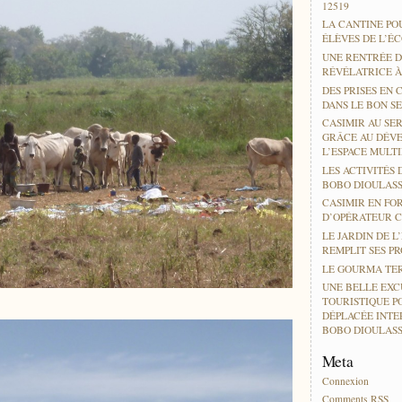
12519
LA CANTINE PO
ÉLÈVES DE L’É
UNE RENTRÉE D
RÉVÉLATRICE 
DES PRISES EN 
DANS LE BON SE
CASIMIR AU SER
GRÂCE AU DÉV
L’ESPACE MULT
LES ACTIVITÉS 
BOBO DIOULAS
CASIMIR EN FO
D’OPÉRATEUR 
LE JARDIN DE L
REMPLIT SES P
LE GOURMA TER
UNE BELLE EXC
TOURISTIQUE P
DÉPLACÉE INTE
BOBO DIOULAS
Meta
Connexion
Comments
RSS