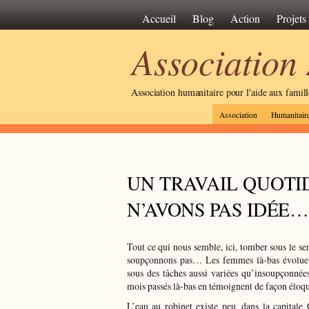
Accueil
Blog
Action
Projets
Association
Association humanitaire pour l'aide aux famil
Association
Humanitair
UN TRAVAIL QUOTI
N’AVONS PAS IDÉE…
Tout ce qui nous semble, ici, tomber sous le s
soupçonnons pas… Les femmes là-bas évoluent 
sous des tâches aussi variées qu’insoupçonnée
mois passés là-bas en témoignent de façon éloqu
L’eau au robinet existe peu, dans la capitale