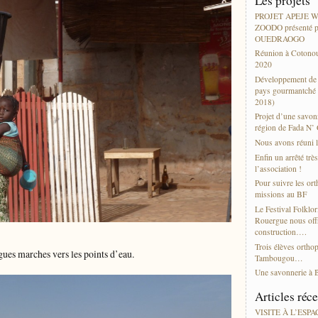
Les projets
PROJET APEJE
ZOODO présenté p
OUEDRAOGO
Réunion à Cotonou
2020
Développement de l
pays gourmantché 
2018)
Projet d’une savonn
région de Fada N’
Nous avons réuni l
Enfin un arrêté trè
l’association !
Pour suivre les or
missions au BF
Le Festival Folklor
Rouergue nous offr
construction….
Trois élèves ortho
gues marches vers les points d’eau.
Tambougou…
Une savonnerie à 
Articles réc
VISITE À L’ESP