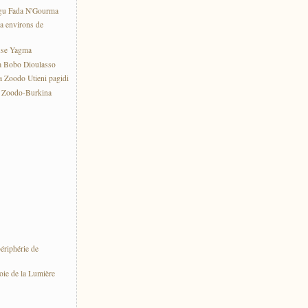
gu Fada N'Gourma
a environs de
use Yagma
a Bobo Dioulasso
 Zoodo Utieni pagidi
e Zoodo-Burkina
ériphérie de
oie de la Lumière