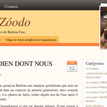
Contacts
 Zóodo
les du Burkina Faso
e
Village de Zongo périphérie de Ouagadougou
DIEN DONT NOUS
Catégories
Juin
22
Association
.
ASSOCIATION A
DIOULASSO
Association APEJ
ens, prend au Burkina une ampleur quotidienne que nous ne
Association Baden
dans un contexte de pénurie généralisée, elles croulent
Association Tiigs
s. Les photos de Jacky, rentré depuis peu du Faso après 6
Association Wend
ente.
Burkina
 Ouagadougou et elle est absente ailleurs. D’une région à
Bobo Dioulasso