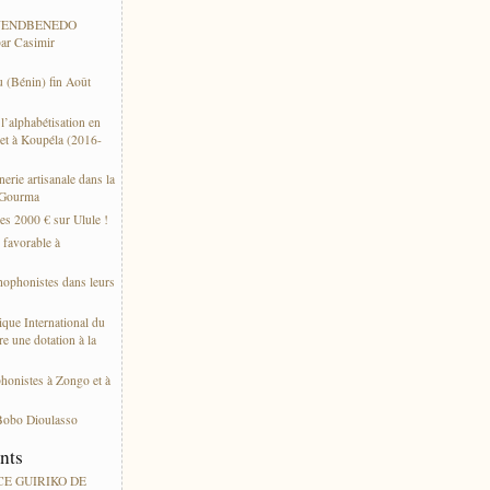
 WENDBENEDO
ar Casimir
 (Bénin) fin Août
’alphabétisation en
et à Koupéla (2016-
erie artisanale dans la
 Gourma
es 2000 € sur Ulule !
s favorable à
thophonistes dans leurs
ique International du
e une dotation à la
phonistes à Zongo et à
Bobo Dioulasso
ents
ACE GUIRIKO DE