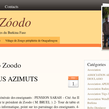
Contacts
 Zóodo
les du Burkina Faso
e
Village de Zongo périphérie de Ouagadougou
b Zoodo
Catégories
Association
ASSOCIATION A
US AZIMUTS
Fév
DIOULASSO
1
Association APEJ
Association Baden
Association Tiigs
ale des enseignants : PENSION SARAH – Cité An II
Association Wend
le président de Zoodo ( M. BRUEL ). 2- Tour de table et
Burkina
informatique, point sur les parrainage des enseignants. 4-
Bobo Dioulasso