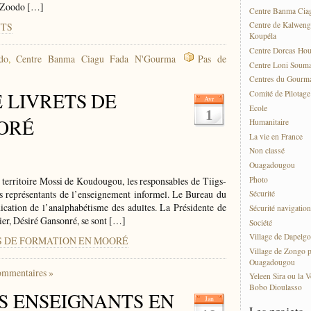
b Zoodo […]
Centre Banma Cia
UTS
Centre de Kalweng
Koupéla
Centre Dorcas Ho
do
,
Centre Banma Ciagu Fada N'Gourma
Pas de
Centre Loni Soum
Centres du Gourma
 LIVRETS DE
Comité de Pilotag
Avr
Ecole
1
ORÉ
Humanitaire
La vie en France
Non classé
Ouagadougou
u territoire Mossi de Koudougou, les responsables de Tiigs-
Photo
s représentants de l’enseignement informel. Le Bureau du
Sécurité
ication de l’analphabétisme des adultes. La Présidente de
Sécurité navigation
er, Désiré Gansonré, se sont […]
Société
Village de Dapelgo
ETS DE FORMATION EN MOORÉ
Village de Zongo p
Ouagadougou
ommentaires »
Yeleen Sira ou la V
Bobo Dioulasso
ES ENSEIGNANTS EN
Jan