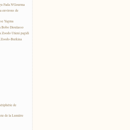
gu Fada N'Gourma
a environs de
use Yagma
a Bobo Dioulasso
 Zoodo Utieni pagidi
e Zoodo-Burkina
ériphérie de
oie de la Lumière