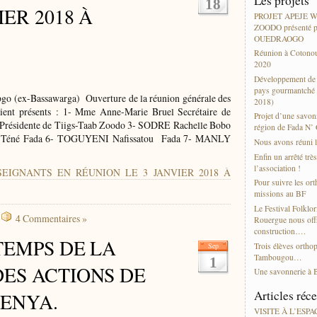
Les projets
18
ER 2018 À
PROJET APEJE
ZOODO présenté p
OUEDRAOGO
Réunion à Cotonou
2020
Développement de l
pays gourmantché 
ex-Bassawarga) Ouverture de la réunion générale des
2018)
aient présents : 1- Mme Anne-Marie Bruel Secrétaire de
Projet d’une savonn
sidente de Tiigs-Taab Zoodo 3- SODRE Rachelle Bobo
région de Fada N’
Téné Fada 6- TOGUYENI Nafissatou Fada 7- MANLY
Nous avons réuni l
Enfin un arrêté trè
l’association !
ENSEIGNANTS EN RÉUNION LE 3 JANVIER 2018 À
Pour suivre les or
missions au BF
Le Festival Folklor
4 Commentaires »
Rouergue nous offr
construction….
TEMPS DE LA
Trois élèves ortho
Sep
Tambougou…
1
ES ACTIONS DE
Une savonnerie à 
Articles réc
DENYA.
VISITE À L’ESP