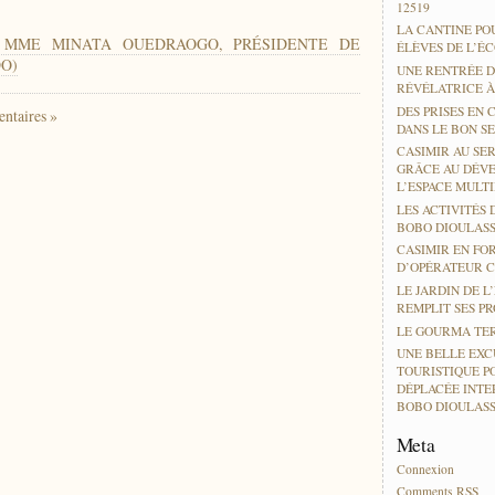
12519
LA CANTINE PO
 DE MME MINATA OUEDRAOGO, PRÉSIDENTE DE
ÉLÈVES DE L’É
DO)
UNE RENTRÉE D
RÉVÉLATRICE 
DES PRISES EN 
ntaires »
DANS LE BON SE
CASIMIR AU SER
GRÂCE AU DÉV
L’ESPACE MULT
LES ACTIVITÉS 
BOBO DIOULAS
CASIMIR EN FO
D’OPÉRATEUR 
LE JARDIN DE L
REMPLIT SES P
LE GOURMA TER
UNE BELLE EXC
TOURISTIQUE P
DÉPLACÉE INTE
BOBO DIOULAS
Meta
Connexion
Comments
RSS