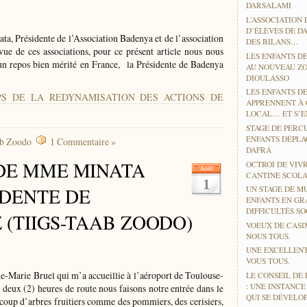
DARSALAMI
L’ASSOCIATION 
D’ÉLÈVES DE D
, Présidente de l’Association Badenya et de l’association
DES BILANS…
ue de ces associations, pour ce présent article nous nous
LES ENFANTS DE
un repos bien mérité en France, la Présidente de Badenya
AU NOUVEAU ZO
DIOULASSO
LES ENFANTS D
EMPS DE LA REDYNAMISATION DES ACTIONS DE
APPRENNENT À
LOCAL… ET S’EN
STAGE DE PERC
ENFANTS DÉPLA
ab Zoodo
1 Commentaire »
DAFRA
 DE MME MINATA
OCTROI DE VIV
Août
CANTINE SCOLA
1
DENTE DE
UN STAGE DE M
ENFANTS EN GR
DIFFICULTÉS SO
Z (TIIGS-TAAB ZOODO)
VOEUX DE CASI
NOUS TOUS.
UNE EXCELLENT
VOUS TOUS.
e-Marie Bruel qui m’a accueillie à l’aéroport de Toulouse-
LE CONSEIL DE 
: UNE INSTANC
 deux (2) heures de route nous faisons notre entrée dans le
QUI SE DÉVELO
oup d’arbres fruitiers comme des pommiers, des cerisiers,