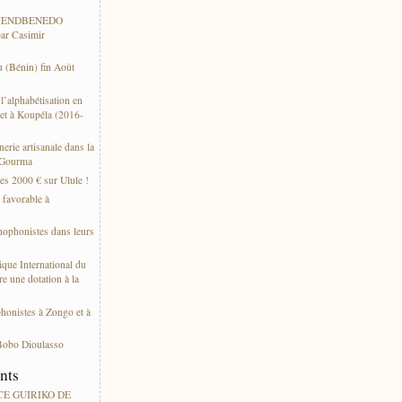
 WENDBENEDO
ar Casimir
 (Bénin) fin Août
’alphabétisation en
et à Koupéla (2016-
erie artisanale dans la
 Gourma
es 2000 € sur Ulule !
s favorable à
thophonistes dans leurs
ique International du
e une dotation à la
phonistes à Zongo et à
Bobo Dioulasso
ents
ACE GUIRIKO DE