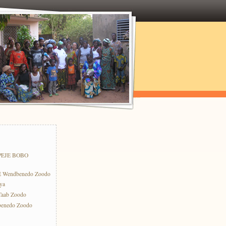
PEJE BOBO
E Wendbenedo Zoodo
ya
-Taab Zoodo
benedo Zoodo