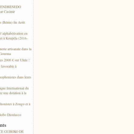
 WENDBENEDO
ar Casimir
 (Bénin) fin Août
’alphabétisation en
et à Koupéla (2016-
erie artisanale dans la
 Gourma
es 2000 € sur Ulule !
s favorable à
thophonistes dans leurs
ique International du
e une dotation à la
phonistes à Zongo et à
Bobo Dioulasso
ents
ACE GUIRIKO DE