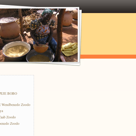
PEJE BOBO
E Wendbenedo Zoodo
ya
-Taab Zoodo
benedo Zoodo