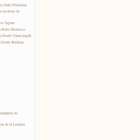
gu Fada N'Gourma
a environs de
use Yagma
a Bobo Dioulasso
 Zoodo Utieni pagidi
e Zoodo-Burkina
ériphérie de
oie de la Lumière