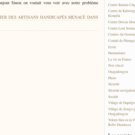
Bonjour Sinon on voulait vous voir avec notre problème
Centre Banma Cia
Centre de Kalweng
Koupéla
ATELIER DES ARTISANS HANDICAPÉS MENACÉ DANS
Centre Dorcas Ho
Centre Loni Soum
Centres du Gourma
Comité de Pilotag
Ecole
Humanitaire
La vie en France
Non classé
Ouagadougou
Photo
Sécurité
Sécurité navigation
Société
Village de Dapelgo
Village de Zongo p
Ouagadougou
Yeleen Sira ou la V
Bobo Dioulasso