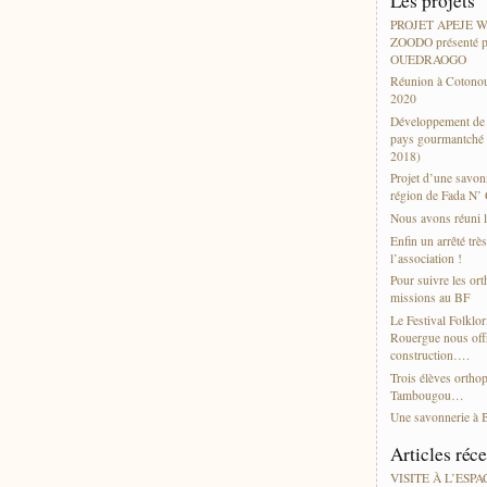
Les projets
PROJET APEJE
ZOODO présenté p
OUEDRAOGO
Réunion à Cotonou
2020
Développement de l
pays gourmantché 
2018)
Projet d’une savonn
région de Fada N’
Nous avons réuni l
Enfin un arrêté trè
l’association !
Pour suivre les or
missions au BF
Le Festival Folklor
Rouergue nous offr
construction….
Trois élèves ortho
Tambougou…
Une savonnerie à 
Articles réc
VISITE À L’ESP