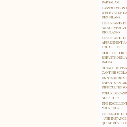
DARSALAMI
L’ASSOCIATION 
D’ÉLÈVES DE D
DES BILANS…
LES ENFANTS DE
AU NOUVEAU ZO
DIOULASSO
LES ENFANTS D
APPRENNENT À
LOCAL… ET S’EN
STAGE DE PERC
ENFANTS DÉPLA
DAFRA
OCTROI DE VIV
CANTINE SCOLA
UN STAGE DE M
ENFANTS EN GR
DIFFICULTÉS SO
VOEUX DE CASI
NOUS TOUS.
UNE EXCELLENT
VOUS TOUS.
LE CONSEIL DE 
: UNE INSTANC
QUI SE DÉVELO