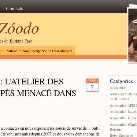
Contacts
 Zóodo
les du Burkina Faso
e
Village de Zongo périphérie de Ouagadougou
 L’ATELIER DES
Catégories
Juin
7
Association
APÉS MENACÉ DANS
ASSOCIATION A
DIOULASSO
Association APEJ
Association Baden
Association Tiigs
Association Wend
a contactés en nous exposant les soucis de survie de l’outil
Burkina
s. Ils sont nos amis depuis 2007 et nous vous demandons de
Bobo Dioulasso