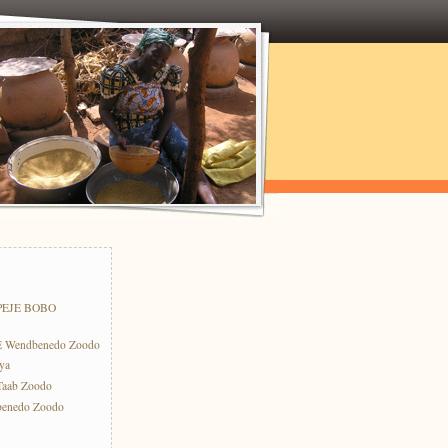
PEJE BOBO
E Wendbenedo Zoodo
ya
-Taab Zoodo
benedo Zoodo