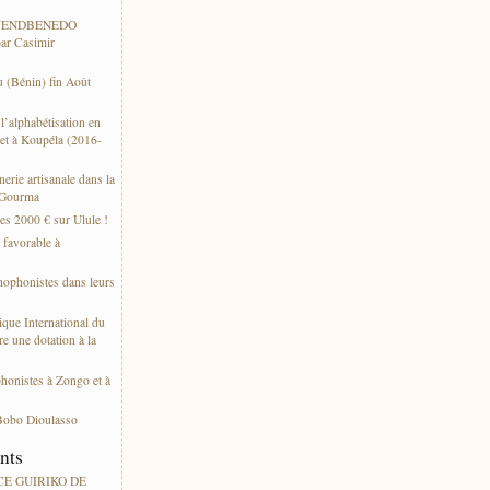
 WENDBENEDO
ar Casimir
 (Bénin) fin Août
’alphabétisation en
et à Koupéla (2016-
erie artisanale dans la
 Gourma
es 2000 € sur Ulule !
s favorable à
thophonistes dans leurs
ique International du
e une dotation à la
phonistes à Zongo et à
Bobo Dioulasso
ents
ACE GUIRIKO DE