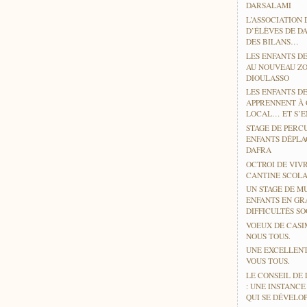
DARSALAMI
L’ASSOCIATION 
D’ÉLÈVES DE D
DES BILANS…
LES ENFANTS DE
AU NOUVEAU ZO
DIOULASSO
LES ENFANTS D
APPRENNENT À
LOCAL… ET S’EN
STAGE DE PERC
ENFANTS DÉPLA
DAFRA
OCTROI DE VIV
CANTINE SCOLA
UN STAGE DE M
ENFANTS EN GR
DIFFICULTÉS SO
VOEUX DE CASI
NOUS TOUS.
UNE EXCELLENT
VOUS TOUS.
LE CONSEIL DE 
: UNE INSTANC
QUI SE DÉVELO