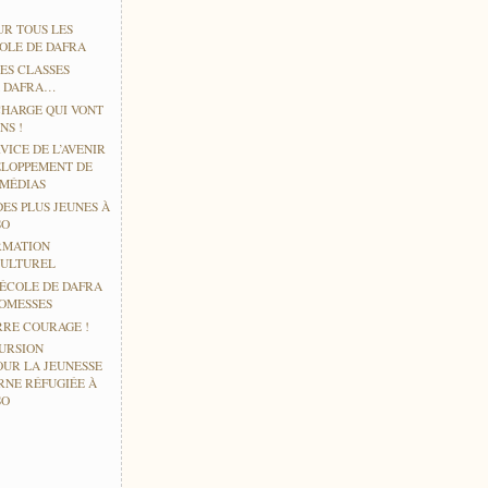
UR TOUS LES
COLE DE DAFRA
ES CLASSES
À DAFRA…
CHARGE QUI VONT
NS !
VICE DE L’AVENIR
ELOPPEMENT DE
IMÉDIAS
DES PLUS JEUNES À
SO
RMATION
CULTUREL
’ÉCOLE DE DAFRA
ROMESSES
RE COURAGE !
URSION
OUR LA JEUNESSE
RNE RÉFUGIÉE À
SO