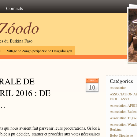
Contacts
 Zóodo
les du Burkina Faso
e
Village de Zongo périphérie de Ouagadougou
RALE DE
Catégories
Avr
10
Association
IL 2016 : DE
ASSOCIATION A
DIOULASSO
 …
Association APEJ
Association Baden
Association Tiigs
Association Wend
s qui nous avaient fait parvenir leurs procurations. Grâce à
Burkina
blée a pu décider, statuer et procéder aux votes nécessaires
Bobo Dioulasso