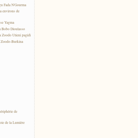
gu Fada N'Gourma
a environs de
use Yagma
a Bobo Dioulasso
 Zoodo Utieni pagidi
e Zoodo-Burkina
ériphérie de
oie de la Lumière