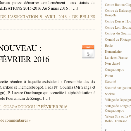
 Bureau puisse démarrer conformément aux statuts de
Centre Banma Cia
ALISATIONS 2015-2016 Au 5 mars 2016 : […]
Centre de Kalweng
Koupéla
 DE L’ASSOCIATION 9 AVRIL 2016 : DE BELLES
Centre Dorcas Ho
Centre Loni Soum
Centres du Gourma
Comité de Pilotag
NOUVEAU :
Ecole
Avr
Humanitaire
5
ÉVRIER 2016
La vie en France
Non classé
Ouagadougou
Photo
tte réunion à laquelle assistaient : l’ensemble des six
Sécurité
 Garikoé et Tiemdrebéogo), Fada N’ Gourma (Mr Sanga et
Sécurité navigation
, P. Lazare Ouedraogo qui accueille l’alphabétisation à
Société
cole Pouiwindin de Zongo, […]
Village de Dapelgo
Village de Zongo p
AU : OUAGADOUGOU 17 FÉVRIER 2016
Ouagadougou
Yeleen Sira ou la V
 de commentaires »
Bobo Dioulasso