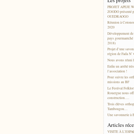
Les projets
PROJET APEJE
ZOODO présenté p
OUEDRAOGO
Réunion à Cotonou
2020
Développement de l
pays gourmantché 
2018)
Projet d’une savonn
région de Fada N’
Nous avons réuni l
Enfin un arrêté trè
l’association !
Pour suivre les or
missions au BF
Le Festival Folklor
Rouergue nous offr
construction….
Trois élèves ortho
Tambougou…
Une savonnerie à 
Articles réc
VISITE À L’ESP