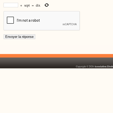
+
sept
=
dix
Association Zóod
Copyright © 2026