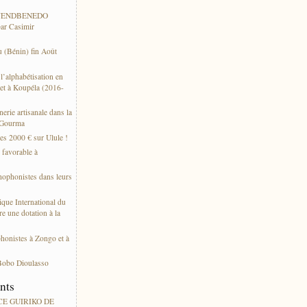
 WENDBENEDO
ar Casimir
 (Bénin) fin Août
’alphabétisation en
et à Koupéla (2016-
erie artisanale dans la
 Gourma
es 2000 € sur Ulule !
s favorable à
thophonistes dans leurs
ique International du
e une dotation à la
phonistes à Zongo et à
Bobo Dioulasso
ents
ACE GUIRIKO DE