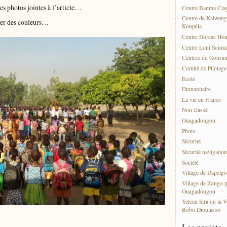
s photos jointes à l’article…
Centre Banma Cia
Centre de Kalweng
ver des couleurs…
Koupéla
Centre Dorcas Ho
Centre Loni Soum
Centres du Gourma
Comité de Pilotag
Ecole
Humanitaire
La vie en France
Non classé
Ouagadougou
Photo
Sécurité
Sécurité navigation
Société
Village de Dapelgo
Village de Zongo p
Ouagadougou
Yeleen Sira ou la V
Bobo Dioulasso