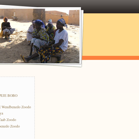
PEJE BOBO
E Wendbenedo Zoodo
ya
-Taab Zoodo
benedo Zoodo