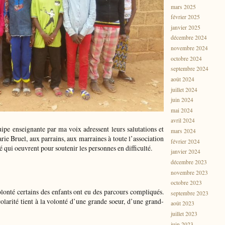
mars 2025
février 2025
janvier 2025
décembre 2024
novembre 2024
octobre 2024
septembre 2024
août 2024
juillet 2024
juin 2024
mai 2024
avril 2024
quipe enseignante par ma voix adressent leurs salutations et
mars 2024
ie Bruel, aux parrains, aux marraines à toute l’association
février 2024
 qui oeuvrent pour soutenir les personnes en difficulté.
janvier 2024
décembre 2023
novembre 2023
octobre 2023
nté certains des enfants ont eu des parcours compliqués.
septembre 2023
scolarité tient à la volonté d’une grande soeur, d’une grand-
août 2023
juillet 2023
juin 2023