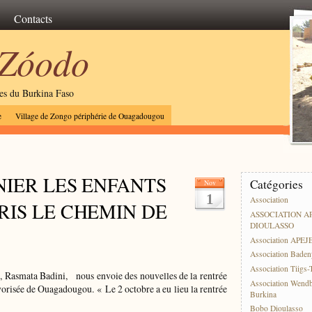
Contacts
 Zóodo
les du Burkina Faso
e
Village de Zongo périphérie de Ouagadougou
NIER LES ENFANTS
Catégories
Nov
1
Association
RIS LE CHEMIN DE
ASSOCIATION A
DIOULASSO
Association APEJ
Association Baden
Association Tiigs
, Rasmata Badini, nous envoie des nouvelles de la rentrée
Association Wend
vorisée de Ouagadougou. « Le 2 octobre a eu lieu la rentrée
Burkina
Bobo Dioulasso