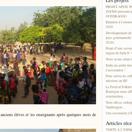
Les projets
PROJET APEJE
ZOODO présenté p
OUEDRAOGO
Réunion à Cotonou
2020
Développement de l
pays gourmantché 
2018)
Projet d’une savonn
région de Fada N’
Nous avons réuni l
Enfin un arrêté trè
l’association !
Pour suivre les or
missions au BF
Le Festival Folklor
Rouergue nous offr
construction….
Trois élèves ortho
Tambougou…
Une savonnerie à 
 anciens élèves et les enseignants après quelques mois de
Articles réc
VISITE À L’ESP