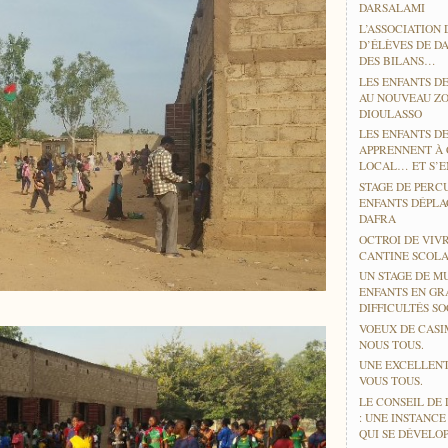
DARSALAMI
L’ASSOCIATION 
D’ÉLÈVES DE D
DES BILANS…
LES ENFANTS DE
AU NOUVEAU ZO
DIOULASSO
LES ENFANTS D
APPRENNENT À
LOCAL… ET S’EN
STAGE DE PERC
ENFANTS DÉPLA
DAFRA
OCTROI DE VIV
CANTINE SCOLA
UN STAGE DE M
ENFANTS EN GR
DIFFICULTÉS SO
VOEUX DE CASI
NOUS TOUS.
UNE EXCELLENT
VOUS TOUS.
LE CONSEIL DE 
: UNE INSTANC
QUI SE DÉVELO