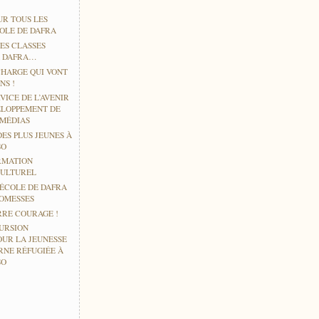
UR TOUS LES
COLE DE DAFRA
ES CLASSES
À DAFRA…
CHARGE QUI VONT
NS !
VICE DE L’AVENIR
ELOPPEMENT DE
IMÉDIAS
DES PLUS JEUNES À
SO
RMATION
CULTUREL
’ÉCOLE DE DAFRA
ROMESSES
RE COURAGE !
URSION
OUR LA JEUNESSE
RNE RÉFUGIÉE À
SO