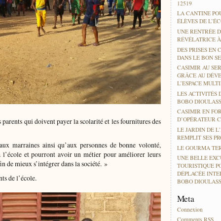
12519
LA CANTINE PO
ÉLÈVES DE L’É
UNE RENTRÉE D
RÉVÉLATRICE 
DES PRISES EN 
DANS LE BON SE
CASIMIR AU SER
GRÂCE AU DÉV
L’ESPACE MULT
LES ACTIVITÉS 
BOBO DIOULAS
CASIMIR EN FO
D’OPÉRATEUR 
 parents qui doivent payer la scolarité et les fournitures des
LE JARDIN DE L
REMPLIT SES P
 aux marraines ainsi qu’aux personnes de bonne volonté,
LE GOURMA TER
à l’école et pourront avoir un métier pour améliorer leurs
UNE BELLE EXC
fin de mieux s’intégrer dans la société. »
TOURISTIQUE P
DÉPLACÉE INTE
nts de l’école.
BOBO DIOULAS
Meta
Connexion
Comments
RSS