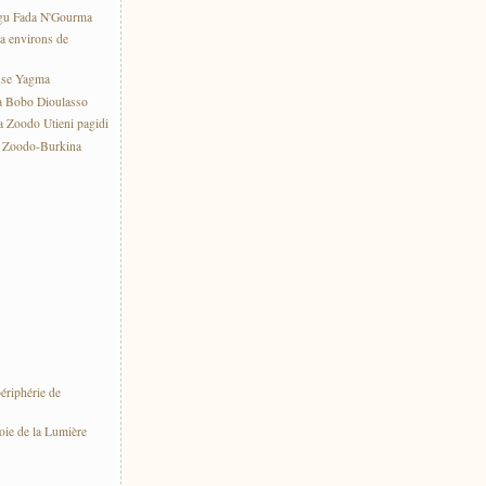
gu Fada N'Gourma
a environs de
use Yagma
a Bobo Dioulasso
 Zoodo Utieni pagidi
e Zoodo-Burkina
ériphérie de
oie de la Lumière