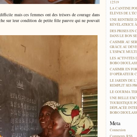
12519
LA CANTINE PO
ÉLÈVES DE L’É
difficile mais ces femmes ont des trésors de courage dans
UNE RENTRÉE D
he sur leur condition de petite fille pauvre qui ne pouvait
RÉVÉLATRICE 
DES PRISES EN 
DANS LE BON SE
CASIMIR AU SER
GRÂCE AU DÉV
L’ESPACE MULT
LES ACTIVITÉS 
BOBO DIOULAS
CASIMIR EN FO
D’OPÉRATEUR 
LE JARDIN DE L
REMPLIT SES P
LE GOURMA TER
UNE BELLE EXC
TOURISTIQUE P
DÉPLACÉE INTE
BOBO DIOULAS
Meta
Connexion
Comments
RSS