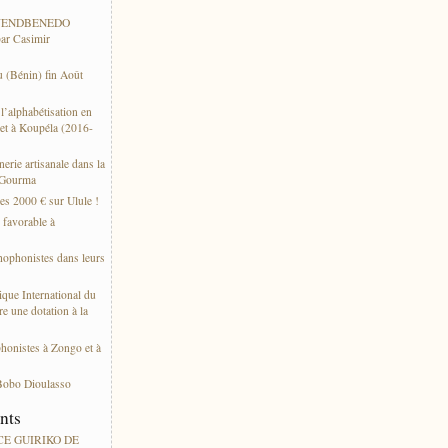
 WENDBENEDO
ar Casimir
 (Bénin) fin Août
’alphabétisation en
et à Koupéla (2016-
erie artisanale dans la
 Gourma
es 2000 € sur Ulule !
s favorable à
thophonistes dans leurs
ique International du
e une dotation à la
phonistes à Zongo et à
Bobo Dioulasso
ents
ACE GUIRIKO DE