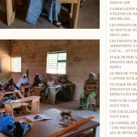
DARSALAMI
L’ASSOCIATION 
D’ÉLÈVES DE D
DES BILANS…
LES ENFANTS DE
AU NOUVEAU ZO
DIOULASSO
LES ENFANTS D
APPRENNENT À
LOCAL… ET S’EN
STAGE DE PERC
ENFANTS DÉPLA
DAFRA
OCTROI DE VIV
CANTINE SCOLA
UN STAGE DE M
ENFANTS EN GR
DIFFICULTÉS SO
VOEUX DE CASI
NOUS TOUS.
UNE EXCELLENT
VOUS TOUS.
LE CONSEIL DE 
: UNE INSTANC
QUI SE DÉVELO