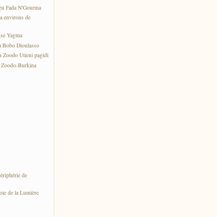
gu Fada N'Gourma
a environs de
use Yagma
a Bobo Dioulasso
 Zoodo Utieni pagidi
e Zoodo-Burkina
ériphérie de
oie de la Lumière