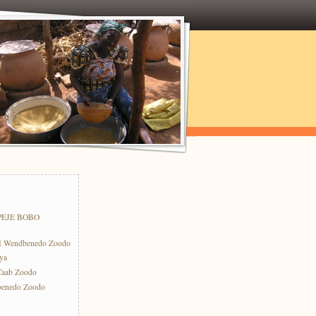
PEJE BOBO
E Wendbenedo Zoodo
ya
-Taab Zoodo
benedo Zoodo