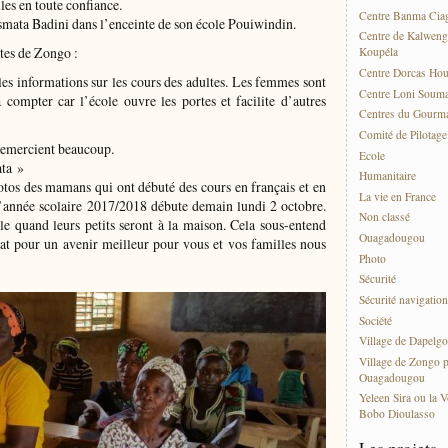
les en toute confiance.
Centre Banma Cia
asmata Badini dans l’enceinte de son école Pouiwindin.
Centre de Kalweng
tes de Zongo :
Koupéla
Centre Dorcas Ho
s informations sur les cours des adultes. Les femmes sont
Centre Loni Soum
à compter car l’école ouvre les portes et facilite d’autres
Centres du Gourma
Comité de Pilotag
 remercient beaucoup.
Ecole
ta »
Humanitaire
tos des mamans qui ont débuté des cours en français et en
La vie en France
L’année scolaire 2017/2018 débute demain lundi 2 octobre.
Non classé
ole quand leurs petits seront à la maison. Cela sous-entend
Ouagadougou
t pour un avenir meilleur pour vous et vos familles nous
Photo
Sécurité
Sécurité navigation
Société
Village de Dapelgo
Village de Zongo p
Ouagadougou
Yeleen Sira ou la V
Bobo Dioulasso