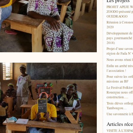
Les projets
PROJET APEJE
ZOODO présenté p
OUEDRAOGO
Réunion à Cotonou
2020
Développement de l
pays gourmantché 
2018)
Projet d’une savonn
région de Fada N’
Nous avons réuni l
Enfin un arrêté trè
l’association !
Pour suivre les or
missions au BF
Le Festival Folklor
Rouergue nous offr
construction….
Trois élèves ortho
Tambougou…
Une savonnerie à 
Articles réc
VISITE À L’ESP