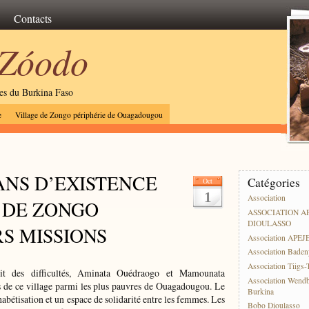
Contacts
 Zóodo
les du Burkina Faso
e
Village de Zongo périphérie de Ouagadougou
ANS D’EXISTENCE
Catégories
Oct
1
Association
 DE ZONGO
ASSOCIATION A
DIOULASSO
S MISSIONS
Association APEJ
Association Baden
Association Tiigs
pit des difficultés, Aminata Ouédraogo et Mamounata
Association Wend
de ce village parmi les plus pauvres de Ouagadougou. Le
Burkina
phabétisation et un espace de solidarité entre les femmes. Les
Bobo Dioulasso