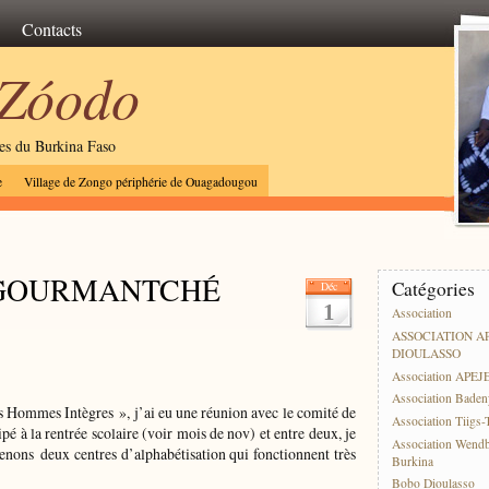
Contacts
 Zóodo
les du Burkina Faso
e
Village de Zongo périphérie de Ouagadougou
S GOURMANTCHÉ
Catégories
Déc
1
Association
ASSOCIATION A
DIOULASSO
Association APEJ
Association Baden
 Hommes Intègres », j’ai eu une réunion avec le comité de
Association Tiigs
ipé à la rentrée scolaire (voir mois de nov) et entre deux, je
Association Wend
ons deux centres d’alphabétisation qui fonctionnent très
Burkina
Bobo Dioulasso