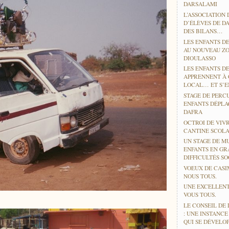
DARSALAMI
L’ASSOCIATION 
D’ÉLÈVES DE D
DES BILANS…
LES ENFANTS DE
AU NOUVEAU ZO
DIOULASSO
LES ENFANTS D
APPRENNENT À
LOCAL… ET S’EN
STAGE DE PERC
ENFANTS DÉPLA
DAFRA
OCTROI DE VIV
CANTINE SCOLA
UN STAGE DE M
ENFANTS EN GR
DIFFICULTÉS SO
VOEUX DE CASI
NOUS TOUS.
UNE EXCELLENT
VOUS TOUS.
LE CONSEIL DE 
: UNE INSTANC
QUI SE DÉVELO