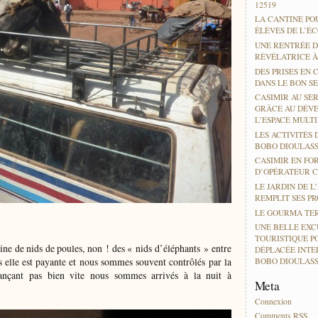
12519
LA CANTINE PO
ÉLÈVES DE L’É
UNE RENTRÉE D
RÉVÉLATRICE 
DES PRISES EN 
DANS LE BON SE
CASIMIR AU SER
GRÂCE AU DÉV
L’ESPACE MULT
LES ACTIVITÉS 
BOBO DIOULAS
CASIMIR EN FO
D’OPÉRATEUR 
LE JARDIN DE L
REMPLIT SES P
LE GOURMA TER
UNE BELLE EXC
TOURISTIQUE P
eine de nids de poules, non ! des « nids d’éléphants » entre
DÉPLACÉE INTE
lle est payante et nous sommes souvent contrôlés par la
BOBO DIOULAS
ançant pas bien vite nous sommes arrivés à la nuit à
Meta
Connexion
Comments
RSS