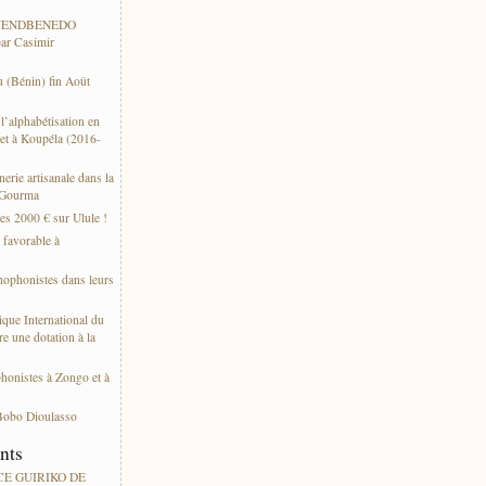
 WENDBENEDO
ar Casimir
 (Bénin) fin Août
’alphabétisation en
et à Koupéla (2016-
erie artisanale dans la
 Gourma
es 2000 € sur Ulule !
s favorable à
thophonistes dans leurs
ique International du
e une dotation à la
phonistes à Zongo et à
Bobo Dioulasso
ents
ACE GUIRIKO DE