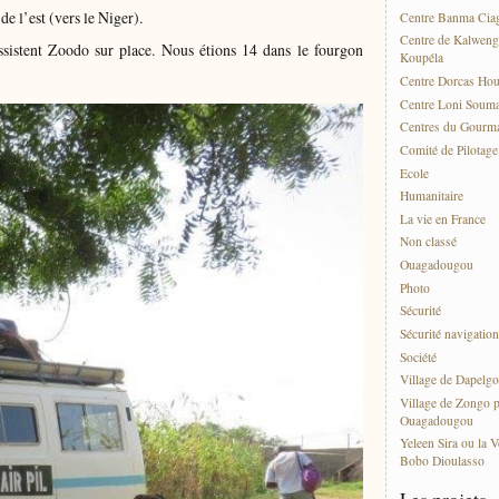
 l’est (vers le Niger).
Centre Banma Cia
Centre de Kalweng
ssistent Zoodo sur place. Nous étions 14 dans le fourgon
Koupéla
Centre Dorcas Ho
Centre Loni Soum
Centres du Gourma
Comité de Pilotag
Ecole
Humanitaire
La vie en France
Non classé
Ouagadougou
Photo
Sécurité
Sécurité navigation
Société
Village de Dapelgo
Village de Zongo p
Ouagadougou
Yeleen Sira ou la V
Bobo Dioulasso