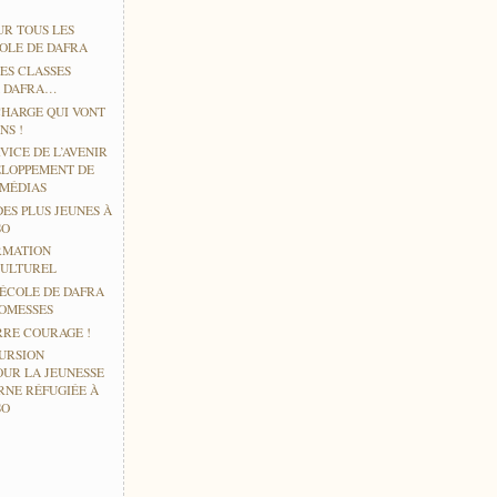
UR TOUS LES
COLE DE DAFRA
ES CLASSES
À DAFRA…
CHARGE QUI VONT
NS !
VICE DE L’AVENIR
ELOPPEMENT DE
IMÉDIAS
DES PLUS JEUNES À
SO
RMATION
CULTUREL
’ÉCOLE DE DAFRA
ROMESSES
RE COURAGE !
URSION
OUR LA JEUNESSE
RNE RÉFUGIÉE À
SO