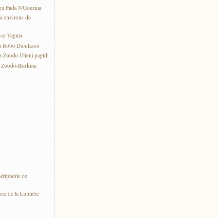
gu Fada N'Gourma
a environs de
use Yagma
a Bobo Dioulasso
 Zoodo Utieni pagidi
e Zoodo-Burkina
ériphérie de
oie de la Lumière