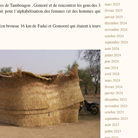
mars 2025
ntres de Tambougou , Gomoré et de rencontrer les gens des 3
voir pour l’alphabétisation des femmes (et des hommes qui
février 2025
janvier 2025
décembre 2024
en brousse 16 km de Fada) et Gomooré qui étaient à leurs
novembre 2024
octobre 2024
septembre 2024
août 2024
juillet 2024
juin 2024
mai 2024
avril 2024
mars 2024
février 2024
janvier 2024
décembre 2023
novembre 2023
octobre 2023
septembre 2023
août 2023
juillet 2023
juin 2023