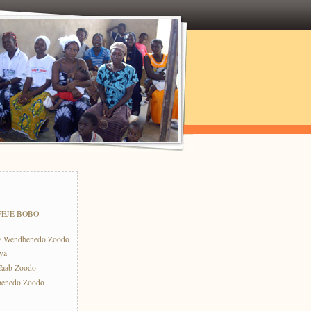
PEJE BOBO
E Wendbenedo Zoodo
ya
-Taab Zoodo
benedo Zoodo