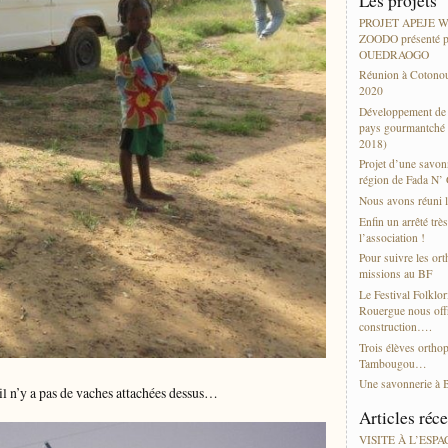
Les projets
PROJET APEJE
ZOODO présenté p
OUEDRAOGO
Réunion à Cotonou
2020
Développement de l
pays gourmantché 
2018)
Projet d’une savonn
région de Fada N’
Nous avons réuni l
Enfin un arrêté trè
l’association !
Pour suivre les or
missions au BF
Le Festival Folklor
Rouergue nous offr
construction….
Trois élèves ortho
Tambougou…
Une savonnerie à 
l n’y a pas de vaches attachées dessus…
Articles réc
VISITE À L’ESP